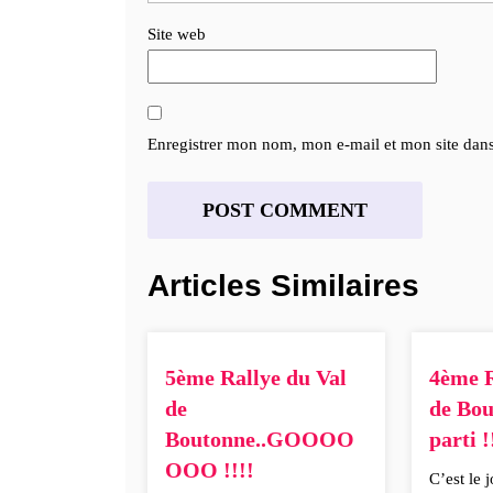
Site web
Enregistrer mon nom, mon e-mail et mon site dan
Articles Similaires
5ème Rallye du Val
4ème R
de
de Bo
Boutonne..GOOOO
parti !
OOO !!!!
C’est le