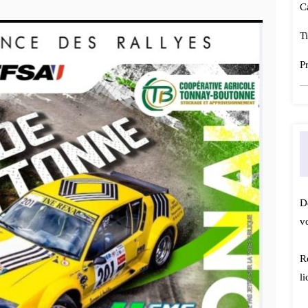
C
T
P
D
v
R
l